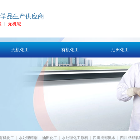
化学品生产供应商
酸
|
无机碱
无机化工
有机化工
油田化工
有机化工
|
水处理药剂
|
油田化工
|
水处理化工原料
|
四川成都氨水
|
四川成都氯