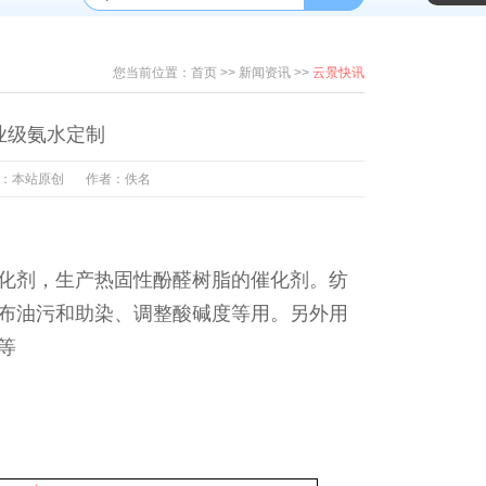
烯酰
您当前位置：
首页
>>
新闻资讯
>>
云景快讯
业级氨水定制
：本站原创
作者：佚名
化剂，生产热固性酚醛树脂的催化剂。纺
布油污和助染、调整酸碱度等用。另外用
等