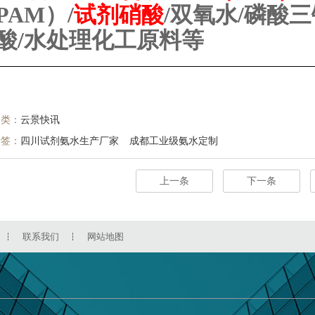
PAM
）
/
试剂硝酸
/
双氧水
/
磷酸三
酸
/
水处理化工原料
等
分类：
云景快讯
标签：
四川试剂氨水生产厂家
成都工业级氨水定制
上一条
下一条
联系我们
网站地图