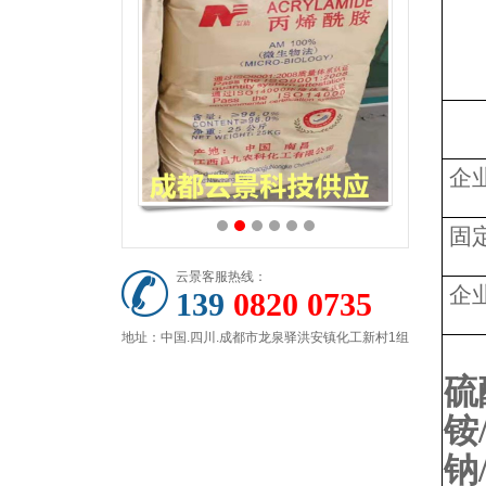
企
固
云景客服热线：
企
139
0820 0735
地址：中国.四川.成都市龙泉驿洪安镇化工新村1组
硫
铵
钠