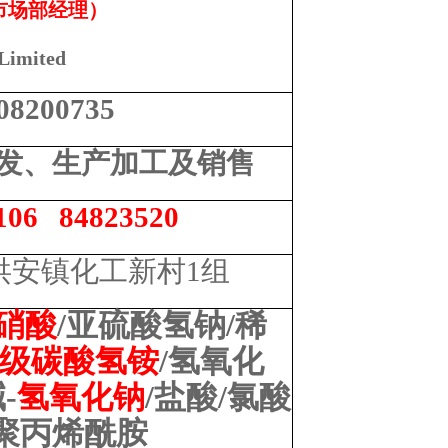
市场部经理）
Limited
08200735
发、生产加工及销售
106 84823520
洪安镇化工新村
1
组
硝酸
/
亚硫酸氢钠
/
稀
级碳酸氢铵
/
氢氧化
碱
-
氢氧化钠
/
盐酸
/
氯酸
聚丙烯酰胺