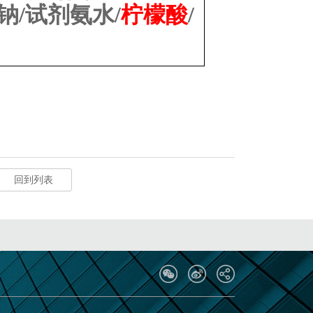
钠
/
试剂氨水
/
柠檬酸
/
回到列表