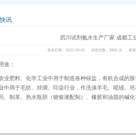
钠
|
四川成都硫酸亚铁
|
四川成都氧氯化锆
|
四川成都聚合氯化铝
|
四川成都聚丙
快讯
碱
|
四川成都氯化铵
|
四川试剂氨水生产厂家 成都工
发布日期：2022-06-02
浏览次数：3682 次
来源
用途：
农业肥料。化学工业中用于制造各种铵盐，有机合成的胺
业中用于毛纺、丝绸、印染行业，作洗涤羊毛、呢绒、坯
药、制革、热水瓶胆（镀银液配制）、橡胶和油脂的碱化