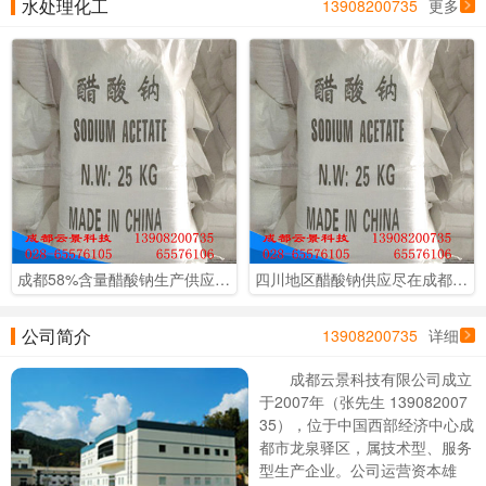
水处理化工
13908200735
更多
成都58%含量醋酸钠生产供应 成都云景厂价销售
四川地区醋酸钠供应尽在成都云景科技 库房现货供应 厂价直销
公司简介
13908200735
详细
成都云景科技有限公司成立
于2007年（张先生 139082007
35），位于中国西部经济中心成
都市龙泉驿区，属技术型、服务
型生产企业。公司运营资本雄