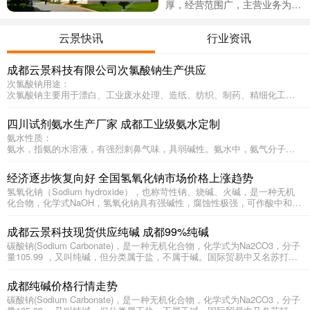
厚，经营范围广，主营业务为日
用化学品和油田化学品的开发、
公司主营产品：日用化学品
生产加工及销售，同时还涉及经
和油田化学品的开发、生产加工
云景快讯
行业资讯
营常规化工原料、化工产品、化
及销售：氨水、稀硝酸、次氯酸
学试剂、功能性表活剂等。公司
钠、聚合氯化铝、聚丙烯酰胺、
成都云景科技有限公司次氯酸钠生产供应
现有员工32人，其中技术人才1
除磷剂、聚合硫酸铁、冰醋酸、
次氯酸钠用途：
2人。
甲酸、氨基磺酸、亚硫酸氢钠、
次氯酸钠主要用于漂白、工业废水处理、造纸、纺织、制药、精细化工、
卫生消毒等众多领域，具体是：
稀硫酸、液碱、氯酸钠、漂白
1、用于纸浆、纺织品（如布匹、毛巾、汗衫等）、化学纤维和淀粉的漂
粉、醋酸钠、双氧水、盐酸、硫
四川试剂氨水生产厂家 成都工业级氨水定制
白；
酸等。水处理化工原料：次氯酸
氨水性质：
2、制皂工业用作油脂的漂白剂；
氨水，指氨的水溶液，有强烈刺鼻气味，具弱碱性。氨水中，氨气分子发
钠、稀硫酸、醋酸钠、醋酸、聚
3、化学工业用于生产水合肼、单氯胺、双氯胺；
生微弱水解生成氢氧根离子及铵根离子。“氢氧化铵”这个名称并不十分恰
4、用于制造钴、镍的氯化剂；
合氯化铝、聚丙烯酰胺、除磷
当，只是对氨水溶液中的离子的描述，并无法从溶液中分离出来。氨在水
5、水处理中用作净水剂、杀菌剂、消毒剂；
经济逐步恢复向好 全国氢氧化钠市场价格上涨趋势
剂、聚合硫酸铁、漂白粉、亚硫
中的电离可以表示为：反应平衡常数Kb=1.8×105。1mol/L氨水的pH值为1
6、染料工业用于制造硫化宝蓝；
氢氧化钠（Sodium hydroxide），也称苛性钠、烧碱、火碱，是一种无机
1.63，大约有0.42%的NH3变为NH4.氨水是实验室中氨的常用来源。它可与
酸氢钠等 ...
7、有机工业用于制造氯化苦，电石水合制乙炔的清净剂；
化合物，化学式NaOH，氢氧化钠具有强碱性，腐蚀性极强，可作酸中和
含铜离子的溶液作用生成深蓝色的配合物，也可用于配置银氨溶液等分析
8、农业和畜牧业用作蔬菜、水果、饲养场和畜舍等的消毒剂和去臭剂；
剂、 配合掩蔽剂、 沉淀剂、沉淀掩蔽剂、显色剂、皂化剂、去皮剂、洗涤
化学试剂。
9、食品级次氯酸钠用于饮料水、水果和蔬菜的消毒，食品制造设备、器具
剂等，用途非常广泛。
的杀菌消毒，但是不可以用于以芝麻为原料的食品生产过程。
成都云景科技现货供应纯碱 成都99%纯碱
碳酸钠(Sodium Carbonate)，是一种无机化合物，化学式为Na2CO3，分子
量105.99 ，又叫纯碱，但分类属于盐，不属于碱。国际贸易中又名苏打或
碱灰。它是一种重要的无机化工原料，主要用于平板玻璃、玻璃制品和陶
瓷釉的生产。还广泛用于生活洗涤、酸类中和以及食品加工等。
成都纯碱价格行情走势
碳酸钠(Sodium Carbonate)，是一种无机化合物，化学式为Na2CO3，分子