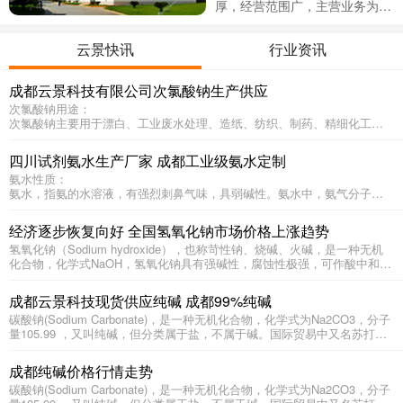
厚，经营范围广，主营业务为日
用化学品和油田化学品的开发、
公司主营产品：日用化学品
生产加工及销售，同时还涉及经
和油田化学品的开发、生产加工
云景快讯
行业资讯
营常规化工原料、化工产品、化
及销售：氨水、稀硝酸、次氯酸
学试剂、功能性表活剂等。公司
钠、聚合氯化铝、聚丙烯酰胺、
成都云景科技有限公司次氯酸钠生产供应
现有员工32人，其中技术人才1
除磷剂、聚合硫酸铁、冰醋酸、
次氯酸钠用途：
2人。
甲酸、氨基磺酸、亚硫酸氢钠、
次氯酸钠主要用于漂白、工业废水处理、造纸、纺织、制药、精细化工、
卫生消毒等众多领域，具体是：
稀硫酸、液碱、氯酸钠、漂白
1、用于纸浆、纺织品（如布匹、毛巾、汗衫等）、化学纤维和淀粉的漂
粉、醋酸钠、双氧水、盐酸、硫
四川试剂氨水生产厂家 成都工业级氨水定制
白；
酸等。水处理化工原料：次氯酸
氨水性质：
2、制皂工业用作油脂的漂白剂；
氨水，指氨的水溶液，有强烈刺鼻气味，具弱碱性。氨水中，氨气分子发
钠、稀硫酸、醋酸钠、醋酸、聚
3、化学工业用于生产水合肼、单氯胺、双氯胺；
生微弱水解生成氢氧根离子及铵根离子。“氢氧化铵”这个名称并不十分恰
4、用于制造钴、镍的氯化剂；
合氯化铝、聚丙烯酰胺、除磷
当，只是对氨水溶液中的离子的描述，并无法从溶液中分离出来。氨在水
5、水处理中用作净水剂、杀菌剂、消毒剂；
经济逐步恢复向好 全国氢氧化钠市场价格上涨趋势
剂、聚合硫酸铁、漂白粉、亚硫
中的电离可以表示为：反应平衡常数Kb=1.8×105。1mol/L氨水的pH值为1
6、染料工业用于制造硫化宝蓝；
氢氧化钠（Sodium hydroxide），也称苛性钠、烧碱、火碱，是一种无机
1.63，大约有0.42%的NH3变为NH4.氨水是实验室中氨的常用来源。它可与
酸氢钠等 ...
7、有机工业用于制造氯化苦，电石水合制乙炔的清净剂；
化合物，化学式NaOH，氢氧化钠具有强碱性，腐蚀性极强，可作酸中和
含铜离子的溶液作用生成深蓝色的配合物，也可用于配置银氨溶液等分析
8、农业和畜牧业用作蔬菜、水果、饲养场和畜舍等的消毒剂和去臭剂；
剂、 配合掩蔽剂、 沉淀剂、沉淀掩蔽剂、显色剂、皂化剂、去皮剂、洗涤
化学试剂。
9、食品级次氯酸钠用于饮料水、水果和蔬菜的消毒，食品制造设备、器具
剂等，用途非常广泛。
的杀菌消毒，但是不可以用于以芝麻为原料的食品生产过程。
成都云景科技现货供应纯碱 成都99%纯碱
碳酸钠(Sodium Carbonate)，是一种无机化合物，化学式为Na2CO3，分子
量105.99 ，又叫纯碱，但分类属于盐，不属于碱。国际贸易中又名苏打或
碱灰。它是一种重要的无机化工原料，主要用于平板玻璃、玻璃制品和陶
瓷釉的生产。还广泛用于生活洗涤、酸类中和以及食品加工等。
成都纯碱价格行情走势
碳酸钠(Sodium Carbonate)，是一种无机化合物，化学式为Na2CO3，分子