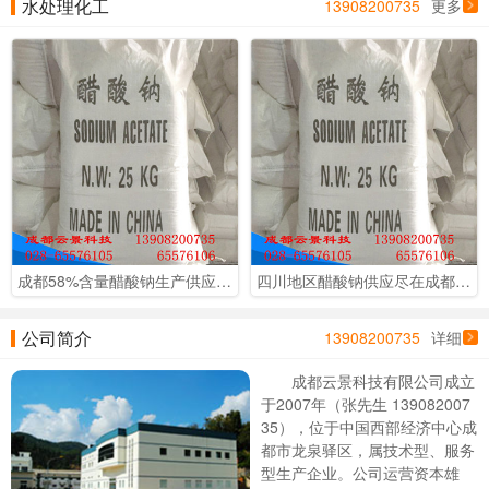
水处理化工
13908200735
更多
成都58%含量醋酸钠生产供应 成都云景厂价销售
四川地区醋酸钠供应尽在成都云景科技 库房现货供应 厂价直销
公司简介
13908200735
详细
成都云景科技有限公司成立
于2007年（张先生 139082007
35），位于中国西部经济中心成
都市龙泉驿区，属技术型、服务
型生产企业。公司运营资本雄